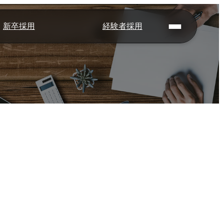
新卒採用
経験者採用
新
経
採用情報
募集要項
FAQ
内定者Q&A
岩手日報につい
会社概要
メッセージ
数字で見る岩手