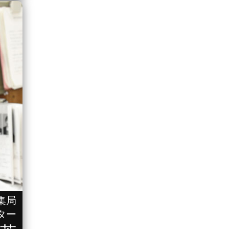
集局
ター