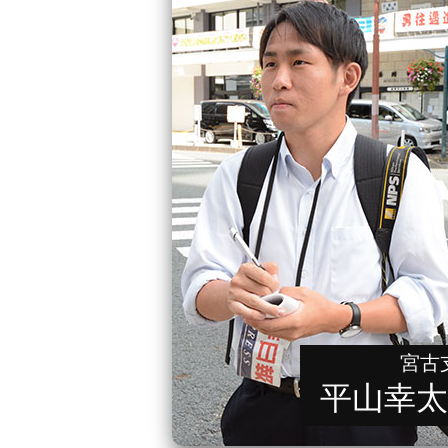
宮古
平山幸太