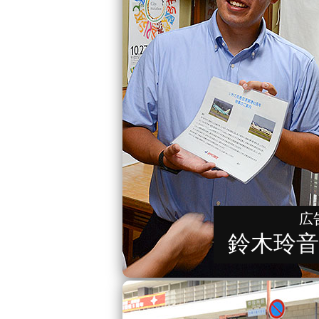
広
鈴木玲音