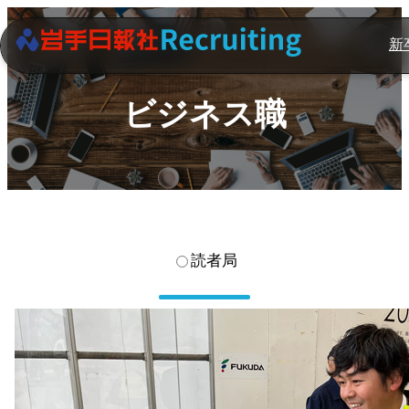
新
ビジネス職
読者局