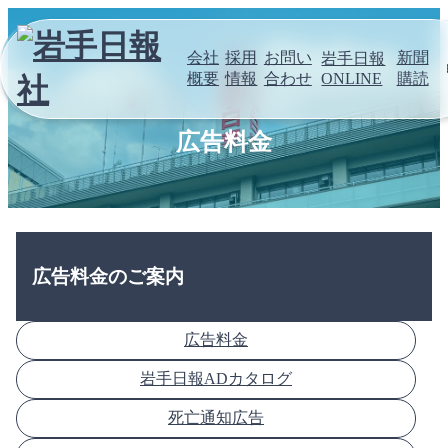
会社
採用
お問い
新聞
岩手日報
概要
情報
合わせ
購読
ONLINE
広告料金
広告料金のご案内
広告料金
岩手日報ADカタログ
死亡通知広告