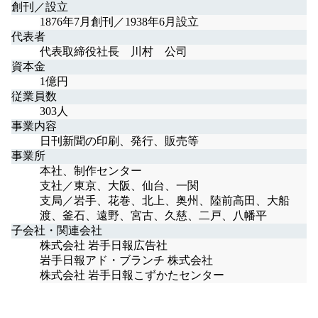
創刊／設立
1876年7月創刊／1938年6月設立
代表者
代表取締役社長 川村 公司
資本金
1億円
従業員数
303人
事業内容
日刊新聞の印刷、発行、販売等
事業所
本社、制作センター
支社／東京、大阪、仙台、一関
支局／岩手、花巻、北上、奥州、陸前高田、大船
渡、釜石、遠野、宮古、久慈、二戸、八幡平
子会社・関連会社
株式会社 岩手日報広告社
岩手日報アド・ブランチ 株式会社
株式会社 岩手日報こずかたセンター