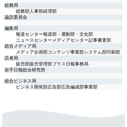
総務局
総務部
人事部
経理部
論説委員会
編集局
報道センター報道部・運動部・文化部
ニュースセンター
メディアセンター
記事審査部
総合メディア局
メディア企画部
コンテンツ事業部
システム部
印刷部
読者局
販売部
販売管理部
プラス日報事務局
岩手日報総合研究所
総合ビジネス局
ビジネス開発部
広告部
広告編成部
事業部