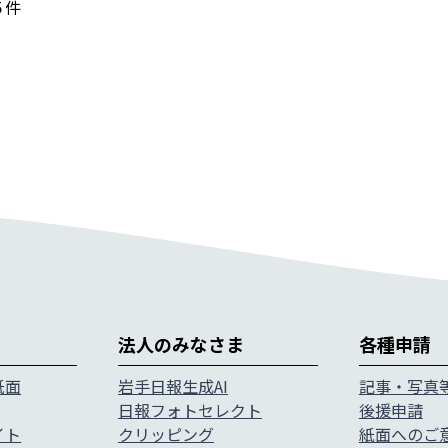
５件
法人のみなさま
各種申請
紙面
岩手日報生成AI
記事・写真
日報フォトセレクト
後援申請
イト
クリッピング
紙面へのご