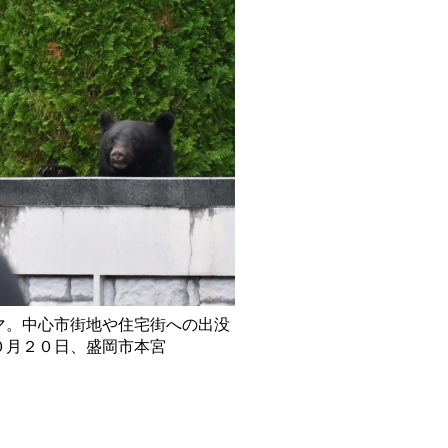
岩手日報ONLIN
デジタル版
公式キャラ「イ
とニッポちゃん
法人のみなさ
岩手日報生成AI
日報フォトセレ
クリッピング
記事データベー
iKarte
マ。中心市街地や住宅街への出没
企業の事業継承
０月２０日、盛岡市本宮