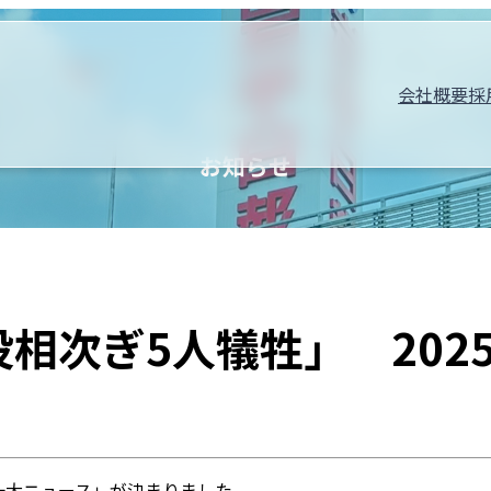
会社概要
採
お知らせ
没相次ぎ5人犠牲」 202
大ニュース」が決まりました。