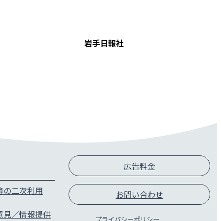
各種申請
記事・写真等の
用
岩手日報社
後援申請
紙面へのご意見
提供
投稿規定
新聞配達／購読
一関支社貸会議
採用情報
広告料金
採用Top
等の二次利用
募集要項
お問い合わせ
FAQ
意見／情報提供
社員紹介
プライバシーポリシー