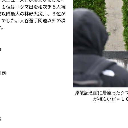
、１位は「クマ出没相次ぎ５人犠
成以降最大の林野火災」、３位が
」でした。大谷選手関連以外の項
す。
災
制覇
原敬記念館に居座ったク
が相次いだ＝１
賞