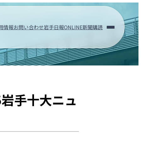
用情報
お問い合わせ
岩手日報ONLINE
新聞購読
会社概要
社長あいさつ
会社情報
沿革
5岩手十大ニュ
サービス
掲載写真・記念
Webアルバム
高校野球ハイラ
岩手日報社の本