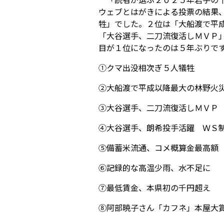
ウェブとはがきによる投票の結果
牲」でした。２位は「大船渡で平
「大谷選手、二刀流復活しＭＶＰ
目が１位になったのは５年ぶりで
①クマ出没相次ぎ５人犠牲
②大船渡で平成以降最大の林野火
③大谷選手、二刀流復活しＭＶＰ
④大谷選手、朗希投手活躍 ＷＳ
⑤備蓄米流通、コメ概算金最高額
⑥記録的な高温少雨、水不足に
⑦最低賃金、本県初の千円超え
⑧阿部暁子さん「カフネ」本屋大