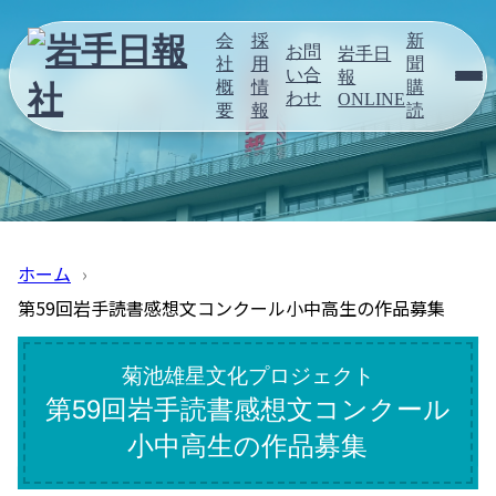
会
採
新
お問
岩手日
社
用
聞
い合
報
概
情
購
わせ
ONLINE
要
報
読
ホーム
第59回岩手読書感想文コンクール小中高生の作品募集
菊池雄星文化プロジェクト
第59回岩手読書感想文コンクール
小中高生の作品募集