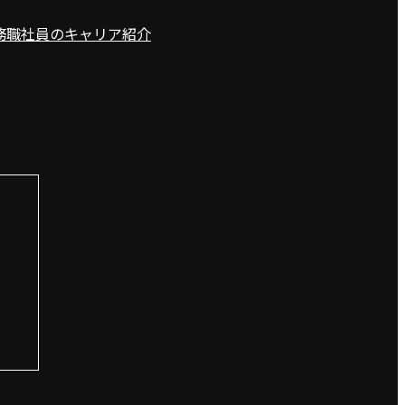
数字で見る岩手
務職
社員のキャリア紹介
私たちのしごと
ニュースが届く
記者職
ビジネス職
IT・印刷・デ
総務職
社員のキャリア
インタビュー
新入社員
先輩社員
岩手日報