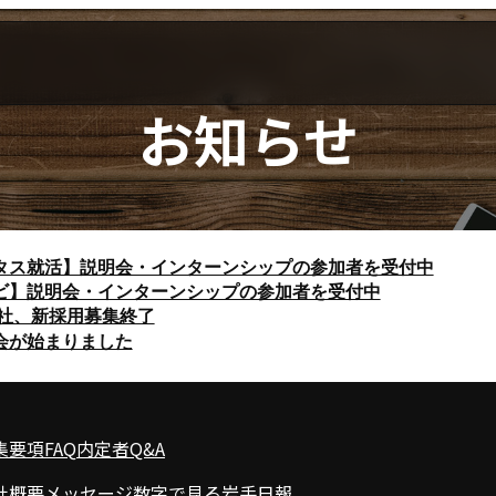
お知らせ
タス就活】説明会・インターンシップの参加者を受付中
ビ】説明会・インターンシップの参加者を受付中
入社、新採用募集終了
会が始まりました
集要項
FAQ
内定者Q&A
社概要
メッセージ
数字で見る岩手日報