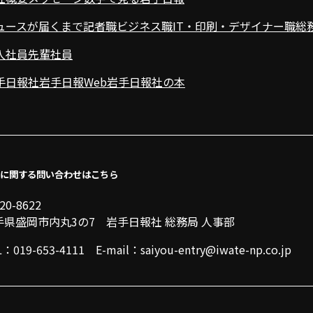
ュースが届くまで
記者職
ビジネス職
IT・印刷・デザイナー職
総
入社員
先輩社員
手日報社
岩手日報Web
岩手日報社の本
に関する問い合わせはこちら
20-8622
手県盛岡市内丸3の7
岩手日報社 総務局 人事部
L：019-653-4111
E-mail：saiyou-entry@iwate-np.co.jp