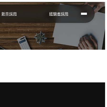
新卒採用
経験者採用
新
経
採用情報
募集要項
FAQ
内定者Q&A
岩手日報につい
会社概要
メッセージ